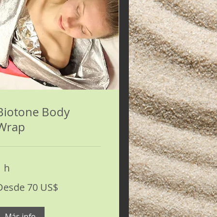
Biotone Body
Wrap
1 h
esde
Desde 70 US$
0
ólares
stadounidenses
Más info