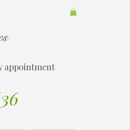
es
y appointment
636