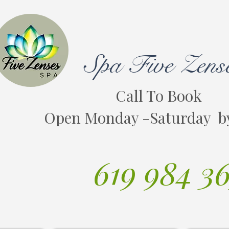
Spa Five Zens
Call To Book
Open Monday -Saturday b
619 984 3