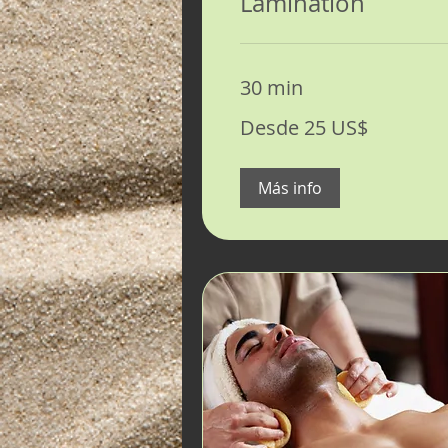
Lamination
30 min
Desde
Desde 25 US$
25
dólares
estadounidenses
Más info