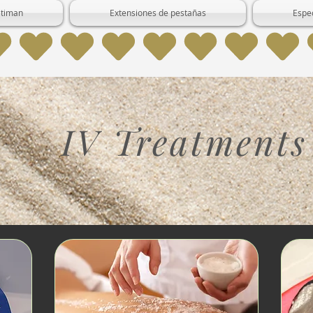
itiman
Extensiones de pestañas
Espe
IV Treatments