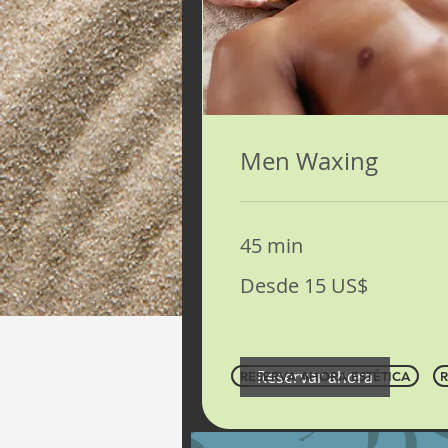
Men Waxing
45 min
Desde
Desde 15 US$
15
dólares
estadounidenses
Reservar ahora
RESERVA AHORA ESTÉTICA
R