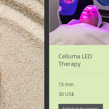
Celluma LED
Therapy
15 min
30
30 US$
dólares
estadounidenses
Solicitud de reserva