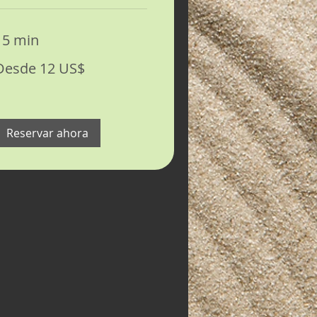
15 min
esde
Desde 12 US$
2
ólares
stadounidenses
Reservar ahora