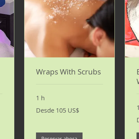
Wraps With Scrubs
1 h
Desde
Desde 105 US$
105
dólares
D
estadounidenses
7
d
e
Reservar ahora