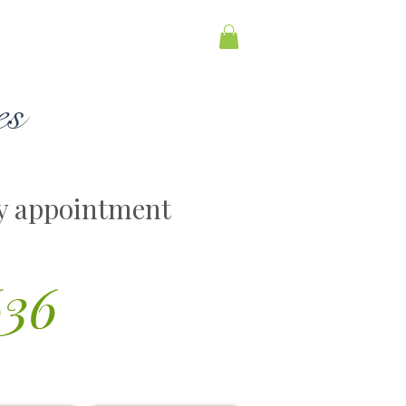
es
y appointment
636