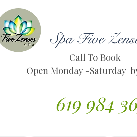
Spa Five Zens
Call To Book
Open Monday -Saturday b
619 984 3