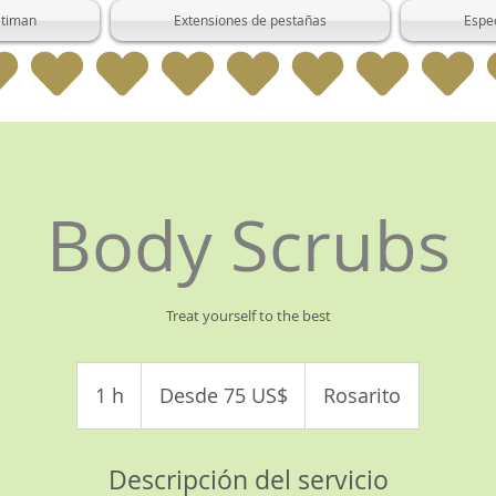
itiman
Extensiones de pestañas
Espe
Body Scrubs
Treat yourself to the best
Desde
75
1 h
1
Desde 75 US$
Rosarito
dólares
estadounidenses
Descripción del servicio