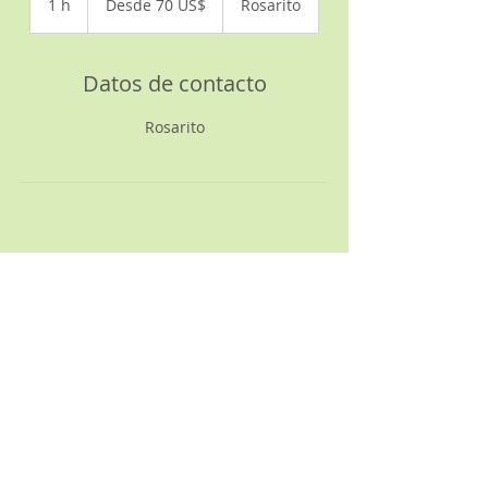
1 h
1
Desde 70 US$
Rosarito
dólares
estadounidenses
Datos de contacto
Rosarito