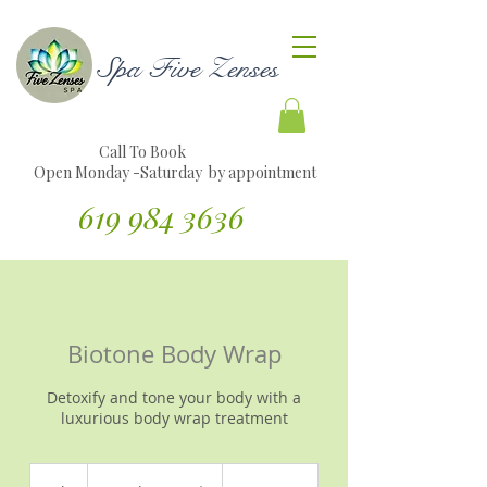
Spa Five Zenses
Call To Book
Open Monday -Saturday by appointment
619 984 3636
Traducir sitio web al español
Biotone Body Wrap
Detoxify and tone your body with a
luxurious body wrap treatment
Desde
70