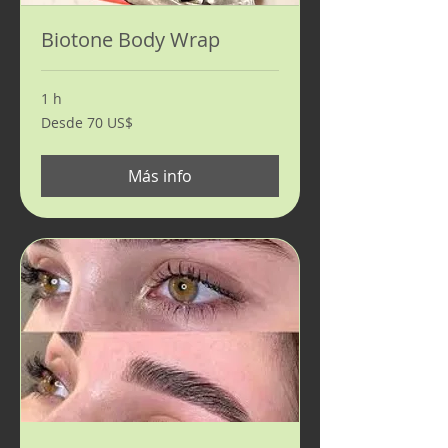
Biotone Body Wrap
1 h
Desde
Desde 70 US$
70
dólares
estadounidenses
Más info