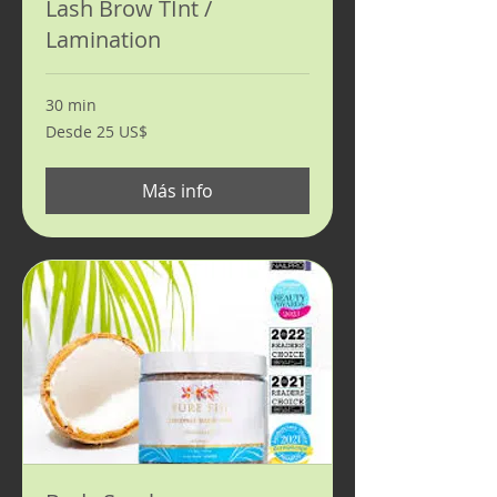
Lash Brow TInt /
Lamination
30 min
Desde
Desde 25 US$
25
dólares
estadounidenses
Más info