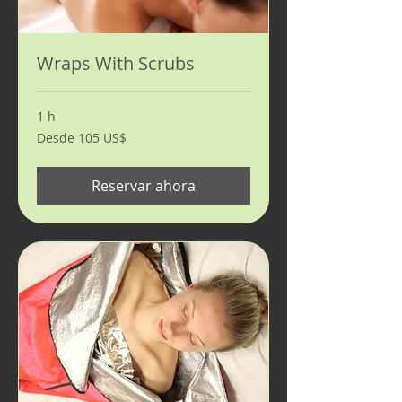
Wraps With Scrubs
1 h
Desde
Desde 105 US$
105
dólares
estadounidenses
Reservar ahora