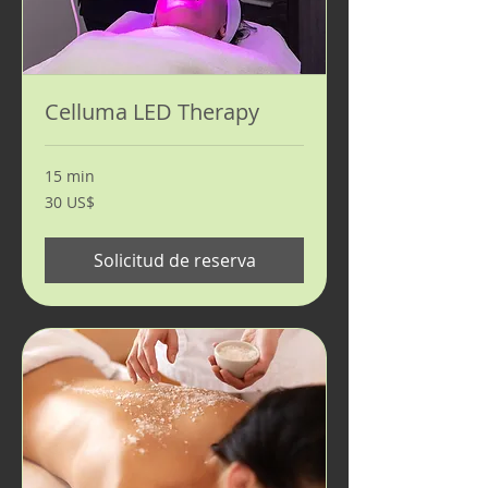
Celluma LED Therapy
15 min
30
30 US$
dólares
estadounidenses
Solicitud de reserva