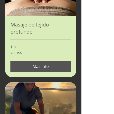
Masaje de tejido
profundo
1 h
70
70 US$
dólares
estadounidenses
Más info