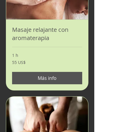
Masaje relajante con
aromaterapia
1 h
55
55 US$
dólares
estadounidenses
Más info