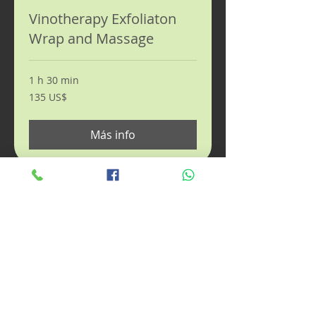
Vinotherapy Exfoliaton
Wrap and Massage
1 h 30 min
135
135 US$
dólares
estadounidenses
Más info