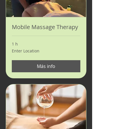
Mobile Massage Therapy
1 h
Enter
Enter Location
Location
Más info