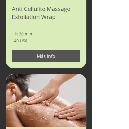
Anti Cellulite Massage
Exfoliation Wrap
1 h 30 min
140
140 US$
dólares
estadounidenses
Más info