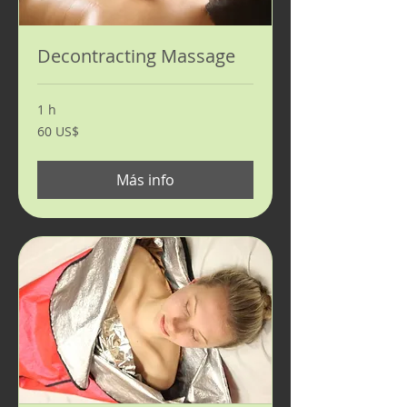
Decontracting Massage
1 h
60
60 US$
dólares
estadounidenses
Más info