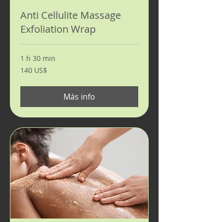
Anti Cellulite Massage
Exfoliation Wrap
1 h 30 min
140
140 US$
dólares
estadounidenses
Más info