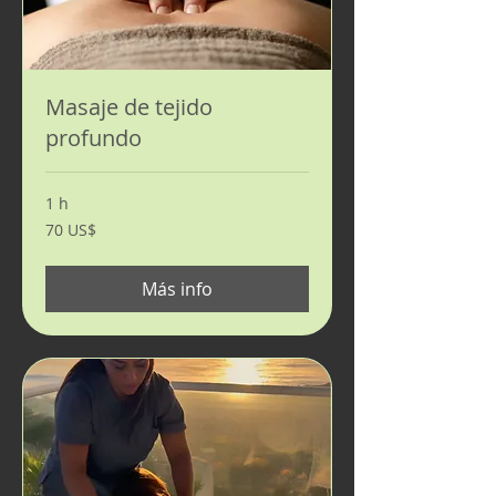
Masaje de tejido
profundo
1 h
70
70 US$
dólares
estadounidenses
Más info