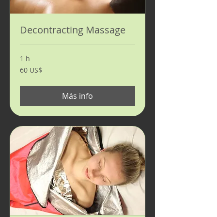
Decontracting Massage
1 h
60
60 US$
dólares
estadounidenses
Más info