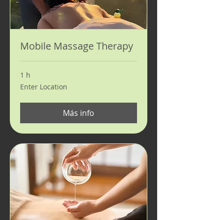
Mobile Massage Therapy
1 h
Enter
Enter Location
Location
Más info