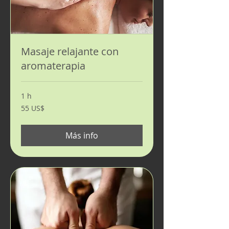
Masaje relajante con
aromaterapia
1 h
55
55 US$
dólares
estadounidenses
Más info