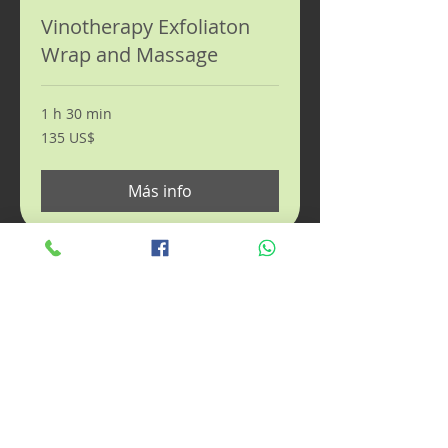
Vinotherapy Exfoliaton
Wrap and Massage
1 h 30 min
135
135 US$
dólares
estadounidenses
Más info