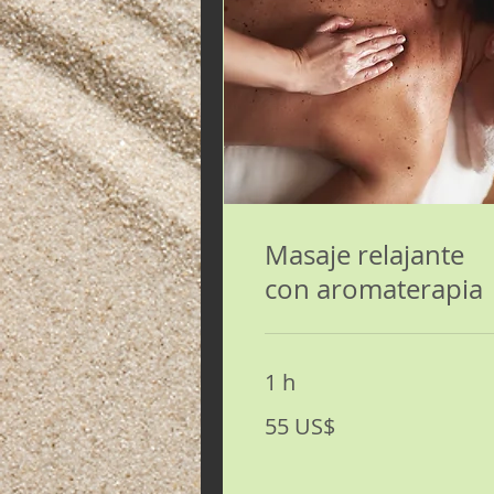
Masaje relajante
con aromaterapia
1 h
55
55 US$
dólares
estadounidenses