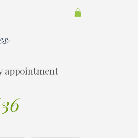
es
y appointment
636