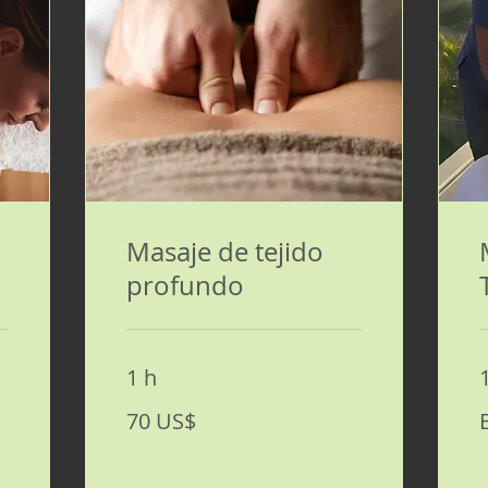
Masaje de tejido
profundo
1 h
70
E
70 US$
dólares
L
estadounidenses