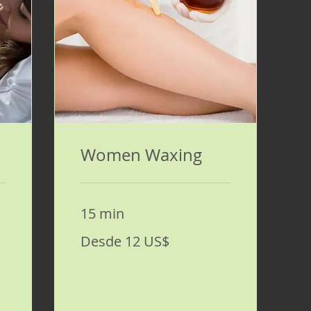
Women Waxing
15 min
Desde
Desde 12 US$
12
dólares
estadounidenses