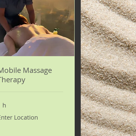
Mobile Massage
Therapy
1 h
nter
Enter Location
ocation