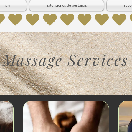
itiman
Extensiones de pestañas
Espe
Massage Services