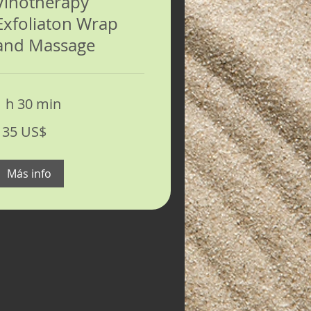
Vinotherapy
Exfoliaton Wrap
and Massage
1 h 30 min
35
135 US$
ólares
stadounidenses
Más info