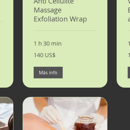
Anti Cellulite
Massage
Exfoliation Wrap
1 h 30 min
140
1
140 US$
dólares
d
estadounidenses
e
Más info