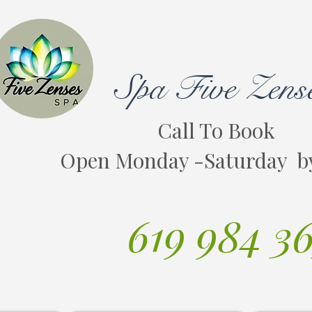
Spa Five Zens
Call To Book
Open Monday -Saturday b
619 984 3