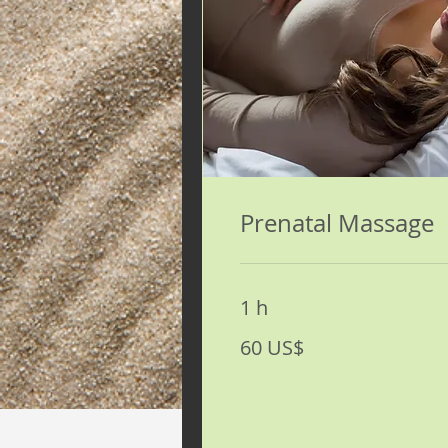
Prenatal Massage
1 h
60
60 US$
dólares
estadounidenses