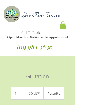
Spa Five Zenses
Call To Book
Open Monday -Saturday by appointment
619 984 3636
Traducir sitio web al español
Glutation
130
dólares
1 h
1
130 US$
Rosarito
estadounidenses